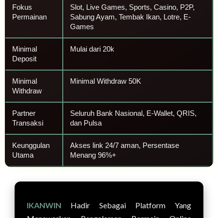
Fokus
Slot, Live Games, Sports, Casino, P2P,
Permainan
Sabung Ayam, Tembak Ikan, Lotre, E-
Games
Minimal
Mulai dari 20k
Deposit
Minimal
Minimal Withdraw 50K
Withdraw
Partner
Seluruh Bank Nasional, E-Wallet, QRIS,
Transaksi
dan Pulsa
Keunggulan
Akses link 24/7 aman, Persentase
Utama
Menang 96%+
IKANWIN
Hadir Sebagai Platform Yang