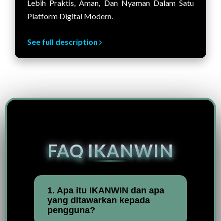
Lebih Praktis, Aman, Dan Nyaman Dalam Satu
Platform Digital Modern.
See full description
FAQ IKANWIN
1. Apa itu IKANWIN dan apa
yang ditawarkan kepada
pengguna?