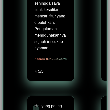
sehingga saya
tidak kesulitan
mencari fitur yang
dibutuhkan.
Pengalaman
menggunakannya
sejauh ini cukup
nyaman.
Farica Kit – Jakarta
⭐ 5/5
Hal yang paling